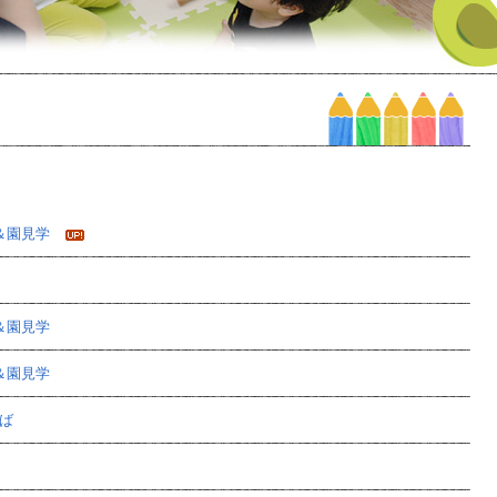
＆園見学
＆園見学
＆園見学
ば